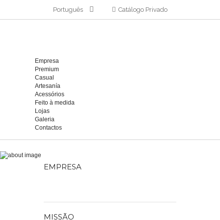
Português
Catálogo Privado
Empresa
Premium
Casual
Artesanía
Acessórios
Feito à medida
Lojas
Galeria
Contactos
EMPRESA
2026 The New Style
Replica Watches
Online
El moderno movimiento automático de
MISSÃO
replicas de relojes suizos
GMT funciona a