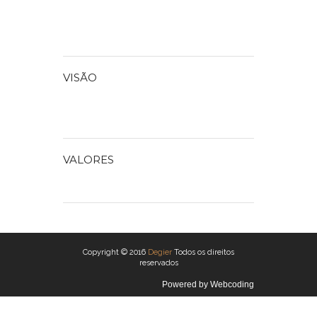
28.800 alternancias por hora y tiene una
reserva de marcha de 70 horas.
VISÃO
VALORES
UK Perfect Replica Watches
Copyright © 2016
Degier
Todos os direitos
reservados
Powered by
Webcoding