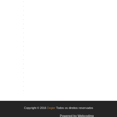
ABRIR
ABRIR
ABRIR
ABRIR
ABRIR
ABRIR
ABRIR
ABRIR
ABRIR
ABRIR
ABRIR
ABRIR
ABRIR
ABRIR
ABRIR
ABRIR
ABRIR
ABRIR
ABRIR
ABRIR
ABRIR
Copyright © 2016
Degier
Todos os direitos reservados
Powered by
Webcoding