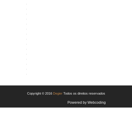
ABRIR
ABRIR
ABRIR
ABRIR
ABRIR
ABRIR
ABRIR
ABRIR
ABRIR
ABRIR
ABRIR
ABRIR
ABRIR
ABRIR
ABRIR
ABRIR
Copyright © 2016
Degier
Todos os direitos reservados
Powered by
Webcoding