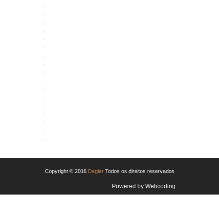
ABRIR
ABRIR
ABRIR
ABRIR
ABRIR
ABRIR
ABRIR
ABRIR
ABRIR
ABRIR
ABRIR
ABRIR
ABRIR
ABRIR
ABRIR
ABRIR
ABRIR
ABRIR
Copyright © 2016
Degier
Todos os direitos reservados
Powered by
Webcoding