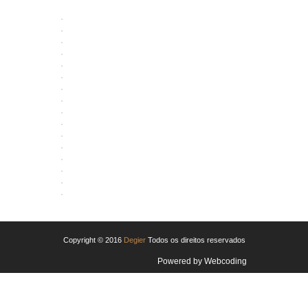
ABRIR
ABRIR
ABRIR
ABRIR
ABRIR
ABRIR
ABRIR
ABRIR
ABRIR
ABRIR
ABRIR
ABRIR
ABRIR
ABRIR
ABRIR
ABRIR
Copyright © 2016
Degier
Todos os direitos reservados
Powered by
Webcoding