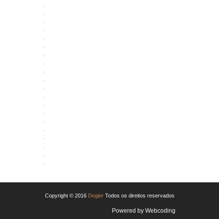
ABRIR
ABRIR
ABRIR
ABRIR
ABRIR
ABRIR
ABRIR
ABRIR
ABRIR
ABRIR
ABRIR
ABRIR
ABRIR
ABRIR
ABRIR
ABRIR
ABRIR
ABRIR
ABRIR
ABRIR
ABRIR
Copyright © 2016
Degier
Todos os direitos reservados
Powered by
Webcoding