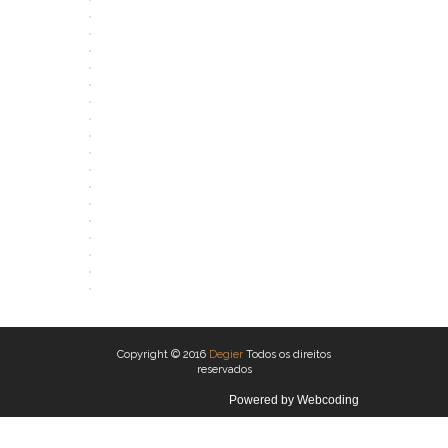
ABRIR
ABRIR
ABRIR
ABRIR
ABRIR
ABRIR
ABRIR
ABRIR
ABRIR
ABRIR
ABRIR
ABRIR
ABRIR
ABRIR
ABRIR
ABRIR
ABRIR
ABRIR
Copyright © 2016
Degier
Todos os direitos
reservados
Powered by
Webcoding