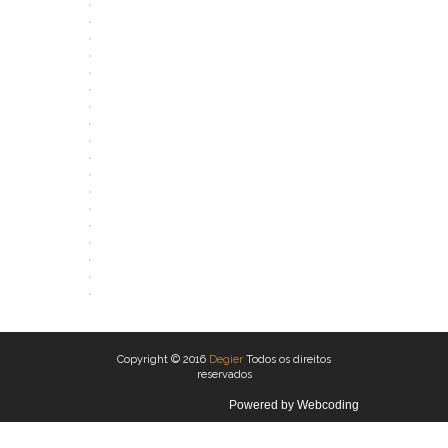
ABRIR
ABRIR
ABRIR
ABRIR
ABRIR
ABRIR
ABRIR
ABRIR
ABRIR
ABRIR
ABRIR
ABRIR
ABRIR
ABRIR
ABRIR
ABRIR
ABRIR
ABRIR
Copyright © 2016
Degier
Todos os direitos
reservados
Powered by
Webcoding