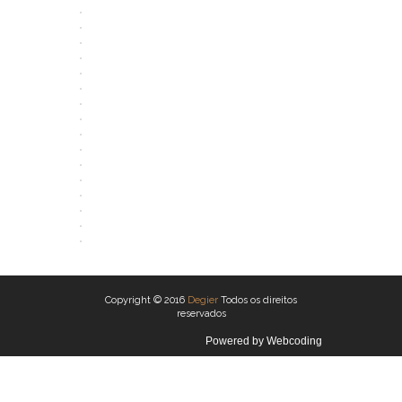
ABRIR
ABRIR
ABRIR
ABRIR
ABRIR
ABRIR
ABRIR
ABRIR
ABRIR
ABRIR
ABRIR
ABRIR
ABRIR
ABRIR
ABRIR
ABRIR
ABRIR
Copyright © 2016
Degier
Todos os direitos
reservados
Powered by
Webcoding